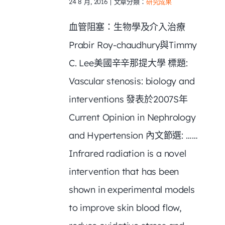
24 8 月, 2016
|
文章分類：
研究成果
血管阻塞：生物學及介入治療
Prabir Roy-chaudhury與Timmy
C. Lee美國辛辛那提大學 標題:
Vascular stenosis: biology and
interventions 發表於2007S年
Current Opinion in Nephrology
and Hypertension 內文節選: ……
Infrared radiation is a novel
intervention that has been
shown in experimental models
to improve skin blood flow,