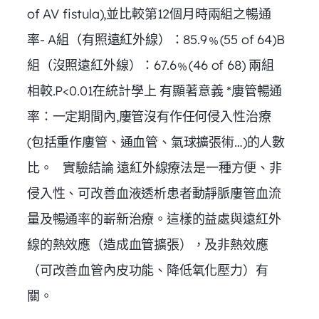
of AV fistula),並比較第12個月時兩組之暢通
率- A組（有照遠紅外線）：85.9﹪(55 of 64)B
組（沒照遠紅外線）：67.6﹪(46 of 68) 兩組
相較.P<0.01在統計學上 有顯著意義 *廔管暢通
率：一定期間內,廔管沒有作任何侵入性治療
(包括重作廔管、通血管、氣球擴張術…)的人數
比。 實驗結論 遠紅外線療法是一種方便、非
侵入性、可改善血液透析患者動靜脈廔管血流
量及暢通率的嶄新治療。這樣的益處與遠紅外
線的熱效應（造成血管擴張），及非熱效應
（可改善血管內皮功能、降低氧化壓力）有
關。