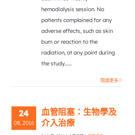
hemodialysis session. No
patients complained for any
adverse effects, such as skin
burn or reaction to the
radiation, at any point during
the study……
閱讀更多
血管阻塞：生物學及
24
介入治療
08, 2016