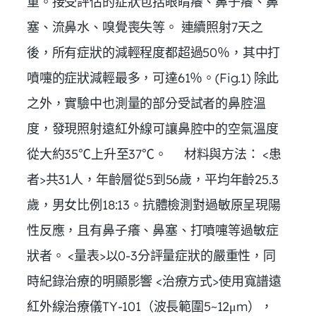
重。接受評估的症狀包括眼睛癢、鼻子癢、鼻
塞、流鼻水、嗅覺喪失等。 連續照射7天之
後，所有症狀的減輕程度都超過50％，其中打
噴嚏的症狀減輕最多，可達61％。(Fig.1) 除此
之外，實驗中也測量的部分受試者的鼻腔溫
度，發現照射遠紅外線可讓鼻腔中的空氣溫度
從大約35℃上升至37℃。 材料與方法： <患
者>共31人，年齡層從5到56歲，平均年齡25.3
歲，男女比例18:13。抗體檢測對過敏原呈現陽
性反應，且有鼻子癢、鼻塞、打噴嚏等過敏症
狀者。 <量表>以0-3分評量症狀的嚴重性，同
時紀錄治療的明顯影響 <治療方式>使用寬譜遠
紅外線治療儀TY-101（波長範圍5~12μm），