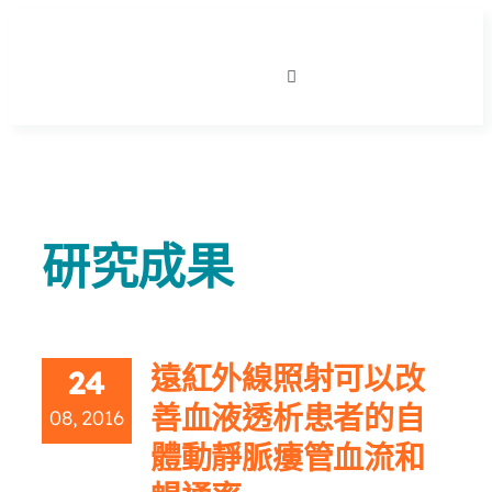
略
過
收
內
合
寬譜動態
導
容
航
列
關於我們
研究成果
產品介紹
院所使用實況
遠紅外線照射可以改
24
善血液透析患者的自
08, 2016
衛教新知
體動靜脈瘻管血流和