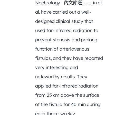
Nephrology 內文節選: ……Lin et
al. have carried out a well-
designed clinical study that
used far-infrared radiation to
prevent stenosis and prolong
function of arteriovenous
fistulas, and they have reported
very interesting and
noteworthy results. They
applied far-infrared radiation
from 25 cm above the surface
of the fistula for 40 min during
each thrice-weekly