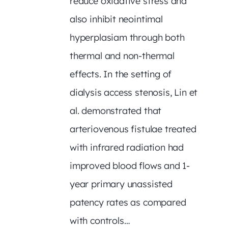
reduce oxidative stress and
also inhibit neointimal
hyperplasiam through both
thermal and non-thermal
effects. In the setting of
dialysis access stenosis, Lin et
al. demonstrated that
arteriovenous fistulae treated
with infrared radiation had
improved blood flows and 1-
year primary unassisted
patency rates as compared
with controls…