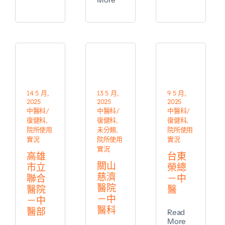
14 5 月,
13 5 月,
9 5 月,
2025
2025
2025
中醫科/
中醫科/
中醫科/
復健科
,
復健科
,
復健科
,
院所使用
未分類
,
院所使用
實況
院所使用
實況
實況
高雄
台東
關山
市立
榮總
慈濟
聯合
－中
醫院
醫院
醫
－中
－中
醫科
醫部
Read
More