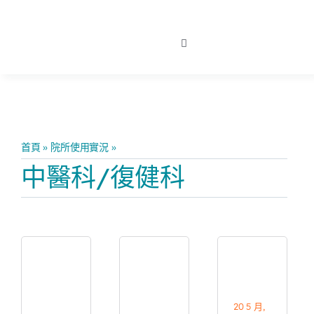
略
過
收
內
合
寬譜動態
導
容
航
列
關於我們
首頁
»
院所使用實況
»
中醫科/復健科
中醫科/復健科
產品介紹
院所使用實況
衛教新知
20 5 月,
聯絡我們